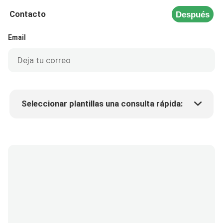
Contacto
Después
Email
Seleccionar plantillas una consulta rápida:
Precio del producto
Min.order quantity
Solicitar muestras
Más detalles