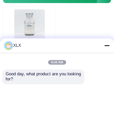
Alcohol furfuril
DMF
Ácido húmico
Biometanol
XLX
view
9:44 AM
Ver todo
all
Mejor precio
Good day, what product are you looking 
for?
Contacto
Vea más