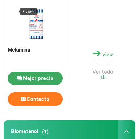
Fertilizante de nitrógeno y potasio
Fertilizante compuesto
Melamina
view
Nitrato de calcio y amonio (CAN)
Ver todo
Melamina
all
Mejor precio
Biometanol
Contacto
Urea automotriz del grado
Biometanol
(1)
Los plásticos POM