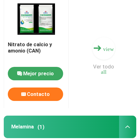
Sobre nosotros
Viaje de la fábrica
Nitrato de calcio y
view
amonio (CAN)
Control de calidad
Ver todo
all
Mejor precio
Éntrenos en contacto con
Contacto
Noticias
Casos
Melamina
(1)
Urea