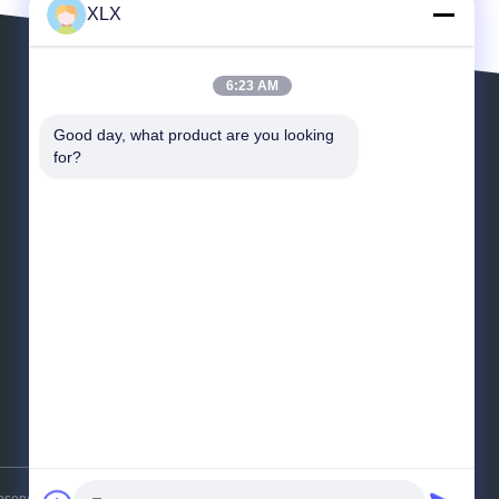
XLX
6:23 AM
Deja un mensaje
Good day, what product are you looking 
for?
Correo electrónico
*
Mensaje
*
Envíe