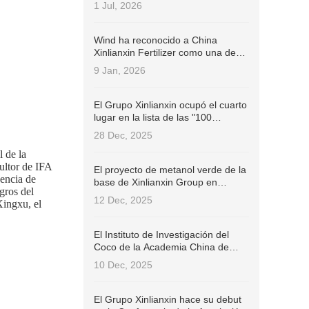
de Administración de la Industria
1 Jul, 2026
de IFA (ISC)!
Wind ha reconocido a China
Xinlianxin Fertilizer como una de
las 100 empresas chinas cotizadas
9 Jan, 2026
con las mejores prácticas ESG en
2025.
El Grupo Xinlianxin ocupó el cuarto
lugar en la lista de las "100
empresas de fertilizantes más
28 Dec, 2025
influyentes de China en 2025".
l de la
ultor de IFA
El proyecto de metanol verde de la
dencia de
base de Xinlianxin Group en
ogros del
Jiangxi ha superado con éxito la
12 Dec, 2025
Xingxu, el
Certificación Internacional de
Sostenibilidad y Carbono (ISCC
EU).
El Instituto de Investigación del
Coco de la Academia China de
Ciencias Agrícolas Tropicales firmó
10 Dec, 2025
un contrato con el Grupo Xinlianxin
para desarrollar conjuntamente
fertilizantes específicos para el
El Grupo Xinlianxin hace su debut