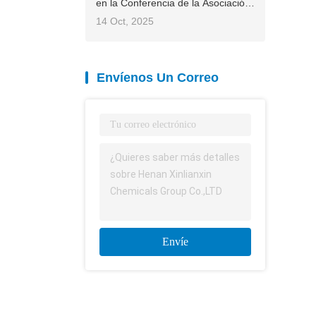
coco
en la Conferencia de la Asociación
Internacional de Fertilizantes (IFA)
14 Oct, 2025
2025 de Asia y el Pacífico,
contribuyendo con soluciones
chinas a la agricultura global
Envíenos Un Correo
Envíe