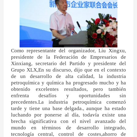
Sobre nosotros
Viaje de la fábrica
Como representante del organizador, Liu Xingxu,
Control de calidad
presidente de la Federación de Empresarios de
Xinxiang, secretario del Partido y presidente del
Grupo XLX,En su discurso, dijo que en el contexto
Éntrenos en contacto con
de un desarrollo de alta calidad, la industria
petroquímica y química ha progresado mucho y ha
obtenido excelentes resultados, pero también
Noticias
enfrenta desafíos y oportunidades sin
precedentes.La industria petroquímica comenzó
tarde y tiene una base delgada., aunque ha estado
Casos
luchando por ponerse al día, todavía existe una
brecha significativa con el nivel avanzado del
mundo en términos de desarrollo integrado,
Urea
tecnología central, control de costes,ahorro de