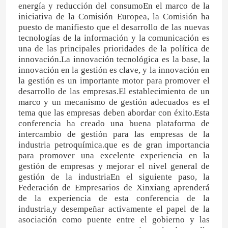
energía y reducción del consumoEn el marco de la
iniciativa de la Comisión Europea, la Comisión ha
Fertilizante de nitrógeno y potasio
puesto de manifiesto que el desarrollo de las nuevas
tecnologías de la información y la comunicación es
una de las principales prioridades de la política de
Fertilizante compuesto
innovación.La innovación tecnológica es la base, la
innovación en la gestión es clave, y la innovación en
la gestión es un importante motor para promover el
Nitrato de calcio y amonio (CAN)
desarrollo de las empresas.El establecimiento de un
marco y un mecanismo de gestión adecuados es el
tema que las empresas deben abordar con éxito.Esta
Melamina
conferencia ha creado una buena plataforma de
intercambio de gestión para las empresas de la
industria petroquímica.que es de gran importancia
Biometanol
para promover una excelente experiencia en la
gestión de empresas y mejorar el nivel general de
gestión de la industriaEn el siguiente paso, la
Federación de Empresarios de Xinxiang aprenderá
Urea automotriz del grado
de la experiencia de esta conferencia de la
industria,y desempeñar activamente el papel de la
asociación como puente entre el gobierno y las
Los plásticos POM