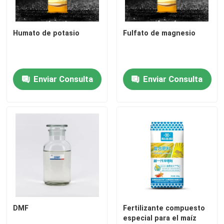
Fertilizante de nitrógeno y potasio
Humato de potasio
Fulfato de magnesio
Fertilizante compuesto
Enviar Consulta
Enviar Consulta
Nitrato de calcio y amonio (CAN)
Melamina
Biometanol
Urea automotriz del grado
DMF
Fertilizante compuesto
Los plásticos POM
especial para el maíz