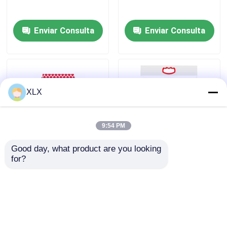
Alcohol furfuril
Enviar Consulta
Enviar Consulta
DMF
Ácido húmico
XLX
9:54 PM
Good day, what product are you looking 
for?
Fertilizante compuesto
Serie de fertilizantes en
de aminoácidos
solución acuosa
Enviar Consulta
Enviar Consulta