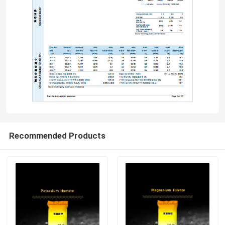
Sobre nosotros
Viaje de la fábrica
Control de calidad
Éntrenos en contacto con
Recommended Products
Noticias
Casos
Urea