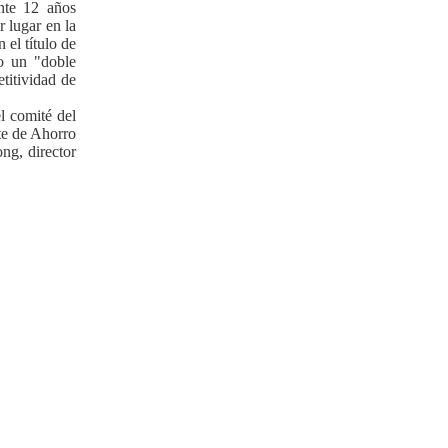
nte 12 años
 lugar en la
el título de
do un "doble
titividad de
l comité del
te de Ahorro
ng, director