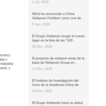
de Administración de la Industria
1 Jul, 2026
de IFA (ISC)!
Wind ha reconocido a China
Xinlianxin Fertilizer como una de
las 100 empresas chinas cotizadas
9 Jan, 2026
con las mejores prácticas ESG en
2025.
El Grupo Xinlianxin ocupó el cuarto
lugar en la lista de las "100
empresas de fertilizantes más
28 Dec, 2025
influyentes de China en 2025".
iciency
El proyecto de metanol verde de la
sta e
base de Xinlianxin Group en
industria
Jiangxi ha superado con éxito la
anol, y
12 Dec, 2025
Certificación Internacional de
Sostenibilidad y Carbono (ISCC
EU).
El Instituto de Investigación del
Coco de la Academia China de
Ciencias Agrícolas Tropicales firmó
10 Dec, 2025
un contrato con el Grupo Xinlianxin
para desarrollar conjuntamente
fertilizantes específicos para el
El Grupo Xinlianxin hace su debut