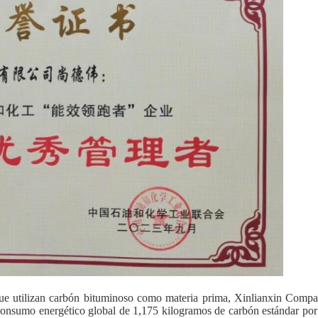
que utilizan carbón bituminoso como materia prima, Xinlianxin Comp
 consumo energético global de 1,175 kilogramos de carbón estándar por