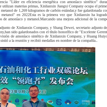
ncia "Líder en eficiencia energética con amoníaco sintético" dura
 utilizan materias primas, Xinlianxin Jiangxi Company ocupa el primer
 metanol de 1,269 kilogramos de carbón estándar,y fue galardonada con 
el metanol" en 2022Esta es la primera vez que Xinlianxin ha logra
ticos de amoníaco y metanol.Marcando una mejora adicional de la compe
 adjunto de Xinlianxin Company, y Shang Dewei, secretario adjunto de
ny,han sido galardonados con el título honorífico de "Excelente Geren
ivisión de amoníaco sintético de Xinlianxin Company, y Huang Huiyo
istió a la reunión y recibió medallas en nombre de la compañía..