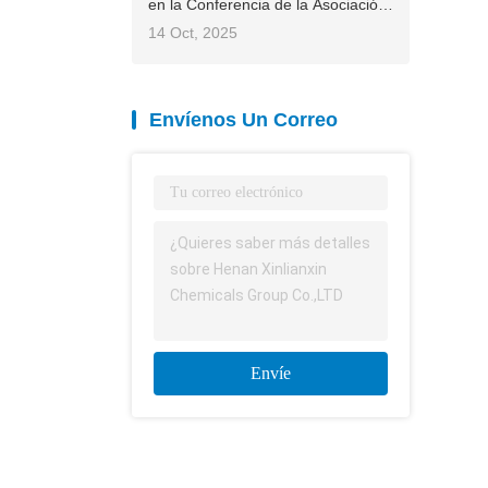
coco
en la Conferencia de la Asociación
Internacional de Fertilizantes (IFA)
14 Oct, 2025
2025 de Asia y el Pacífico,
contribuyendo con soluciones
chinas a la agricultura global
Envíenos Un Correo
Envíe