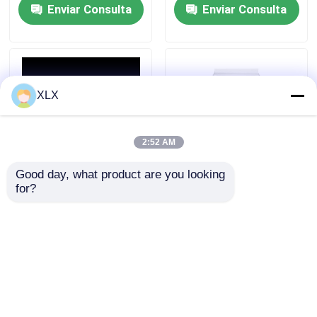
Enviar Consulta
Enviar Consulta
XLX
2:52 AM
Good day, what product are you looking 
for?
Fulbato de potasio de
Control de la liberación
tipo universal (alcalino)
de urea
Enviar Consulta
Enviar Consulta
Inicio
Mapa del Sitio
Contactar Ahora
Desktop Site