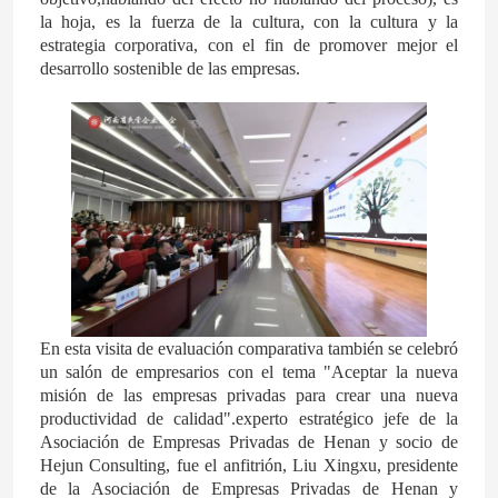
la hoja, es la fuerza de la cultura, con la cultura y la
estrategia corporativa, con el fin de promover mejor el
Sobre nosotros
desarrollo sostenible de las empresas.
Viaje de la fábrica
Control de calidad
Éntrenos en contacto con
Noticias
En esta visita de evaluación comparativa también se celebró
un salón de empresarios con el tema "Aceptar la nueva
misión de las empresas privadas para crear una nueva
Casos
productividad de calidad".experto estratégico jefe de la
Asociación de Empresas Privadas de Henan y socio de
Hejun Consulting, fue el anfitrión, Liu Xingxu, presidente
Urea
de la Asociación de Empresas Privadas de Henan y