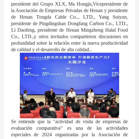
presidente del Grupo XLX, Ma Hongju,Vicepresidente de
la Asociación de Empresas Privadas de Henan y presidente
Fertilizante de nitrógeno y potasio
de Henan Tongda Cable Co.., LTD., Yang Suiyun,
presidente de Pingdingshan Dongfang Carbon Co., LTD.,
Li Daofeng, presidente de Henan Mingzheng Halal Food
Fertilizante compuesto
Co., LTD.,y otros invitados compartieron discusiones en
profundidad sobre la relación entre la nueva productividad
de calidad y el desarrollo de alta calidad..
Nitrato de calcio y amonio (CAN)
Melamina
Biometanol
Urea automotriz del grado
Se entiende que la "actividad de visita de empresas de
evaluación comparativa" es una de las actividades
Los plásticos POM
especiales de 2024 organizadas por la Asociación de