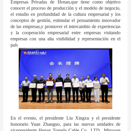
Empresas Privadas de Henan,que tiene como objetivo
conocer el proceso de producción y el modelo de negocio,
Alcohol furfuril
el estudio en profundidad de la cultura empresarial y los
conceptos de gestión, estimular el pensamiento innovador
de las empresas,y promover el intercambio de experiencias
DMF
y la cooperación empresarial entre empresas visitando
empresas con una alta visibilidad y representación en el
país
Ácido húmico
En el evento, el presidente Liu Xingxu y el presidente
honorario Yuan Zhanguo, para las nuevas unidades de
vicepresidente Henan Tongda Cable Co., LTD., Minyuan