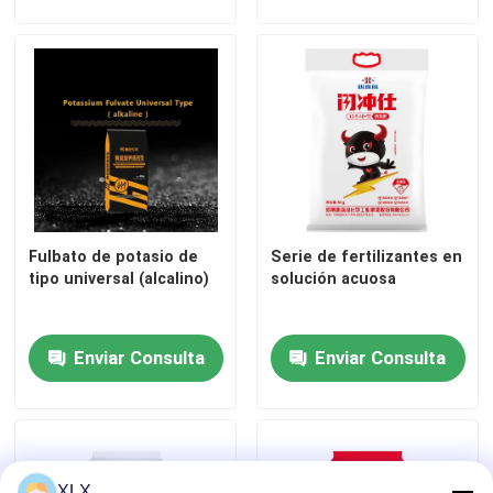
Fulbato de potasio de
Serie de fertilizantes en
tipo universal (alcalino)
solución acuosa
Hogar
Enviar Consulta
Enviar Consulta
Productos
Vídeos
XLX