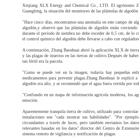
Xinjiang XLX Energy and Chemical Co., LTD. El agrónomo Zha
Guangfeng, la situación del monitoreo de las plántulas de algodó
"Hace cinco días, encontramos una anomalía en este campo de algo
algodón,y observó que las plántulas de algodón están creciendo 
durante el período de siembra no debe exceder de 0,5 cm, de lo c
el control químico del algodón debe llevarse a cabo con regulado
A continuación, Zhang Baoshuai abrió la aplicación XLX de tierras 
y las plagas de insectos en las tierras de cultivo.Después de habe
tan fértil era la parcela.
"Como se puede ver en la imagen, todavía hay pequeñas enfe
medicamentos para prevenir plagas.Zhang Baoshuai le explicó a
algodón era alto, y se recomendó que el agua fuera vertida por toda
"Confiando en un mapa de información agrícola moderna, los agr
emoción.
Aparentemente tranquila tierra de cultivo, utilizado para controlar 
instalaciones son "cada mostrar sus habilidades". "Por ejemplo
circundantes a través de luces, pero también enviamos los dat
relevantes basadas en los datos".director del Centro de Extensi
sistema remoto de vigilancia y notificación de plagas.