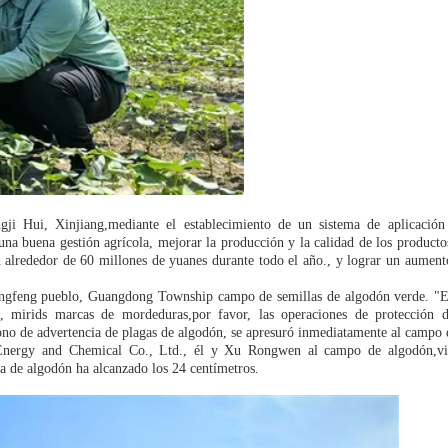
ji Hui, Xinjiang,mediante el establecimiento de un sistema de aplicació
r una buena gestión agrícola, mejorar la producción y la calidad de los producto
n alrededor de 60 millones de yuanes durante todo el año., y lograr un aument
angfeng pueblo, Guangdong Township campo de semillas de algodón verde. "E
s, mirids marcas de mordeduras,por favor, las operaciones de protección d
o de advertencia de plagas de algodón, se apresuró inmediatamente al campo 
ergy and Chemical Co., Ltd., él y Xu Rongwen al campo de algodón,vi 
ula de algodón ha alcanzado los 24 centímetros.