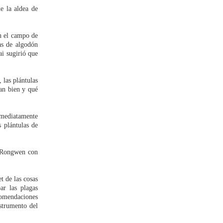
 la aldea de
en el campo de
as de algodón
ai sugirió que
 las plántulas
ían bien y qué
mediatamente
 plántulas de
u Rongwen con
t de las cosas
ar las plagas
comendaciones
strumento del