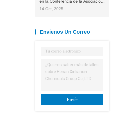
coco
en la Conferencia de la Asociación
Internacional de Fertilizantes (IFA)
14 Oct, 2025
2025 de Asia y el Pacífico,
contribuyendo con soluciones
chinas a la agricultura global
Envíenos Un Correo
Envíe