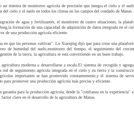
 un sistema de monitoreo agrícola de precisión que integra el cielo y el suel
ón del cielo y el suelo en todos los climas en los campos del condado de Manas.
ntegración de agua y fertilizantes, el monitoreo de cuatro situaciones, la plata
eng,la formación de una capacidad de adquisición de datos integrada en el ciel
vor de una producción agrícola eficiente.
ma en que las personas cultivan". Lu Xiaoqing dijo que para crear una platafor
toreo de humedad del suelo,monitoreo del tiempo, el seguimiento del crecim
gestión de la tierra, la agricultura se está convirtiendo en un buen trabajo.
la agricultura moderna a desarrollarse a escala.El sistema de recogida y agreg
 red de seguimiento agrícola integrada en el cielo y en tierra y la construcc
grícolas importantes se han promovido constantemente,y el sistema de servic
zado para promover una producción agrícola más precisa y eficiente.
 garantía para la producción agrícola, desde la "confianza en la experiencia" a
n factor clave en el desarrollo de la agricultura de Manas.