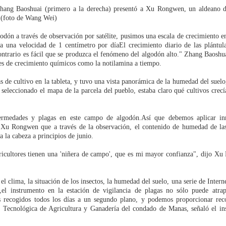
ng Baoshuai (primero a la derecha) presentó a Xu Rongwen, un aldeano de
n (foto de Wang Wei)
dón a través de observación por satélite, pusimos una escala de crecimiento 
a una velocidad de 1 centímetro por díaEl crecimiento diario de las plántul
ontrario es fácil que se produzca el fenómeno del algodón alto." Zhang Baoshu
res de crecimiento químicos como la notilamina a tiempo.
de cultivo en la tableta, y tuvo una vista panorámica de la humedad del suelo,
r seleccionado el mapa de la parcela del pueblo, estaba claro qué cultivos crec
rmedades y plagas en este campo de algodón.Así que debemos aplicar in
 Xu Rongwen que a través de la observación, el contenido de humedad de las
 la cabeza a principios de junio.
icultores tienen una 'niñera de campo', que es mi mayor confianza", dijo X
el clima, la situación de los insectos, la humedad del suelo, una serie de Interne
,el instrumento en la estación de vigilancia de plagas no sólo puede atrap
os recogidos todos los días a un segundo plano, y podemos proporcionar re
ón Tecnológica de Agricultura y Ganadería del condado de Manas, señaló el in