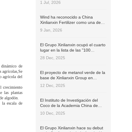
de Administración de la Industria
1 Jul, 2026
de IFA (ISC)!
Wind ha reconocido a China
Xinlianxin Fertilizer como una de
las 100 empresas chinas cotizadas
9 Jan, 2026
con las mejores prácticas ESG en
2025.
El Grupo Xinlianxin ocupó el cuarto
lugar en la lista de las "100
empresas de fertilizantes más
28 Dec, 2025
influyentes de China en 2025".
n dinámico de
s agrícolas,Se
El proyecto de metanol verde de la
o agrícola del
base de Xinlianxin Group en
Jiangxi ha superado con éxito la
12 Dec, 2025
l crecimiento
Certificación Internacional de
e las plantas
Sostenibilidad y Carbono (ISCC
de algodón.
EU).
El Instituto de Investigación del
la escala de
Coco de la Academia China de
Ciencias Agrícolas Tropicales firmó
10 Dec, 2025
un contrato con el Grupo Xinlianxin
para desarrollar conjuntamente
fertilizantes específicos para el
El Grupo Xinlianxin hace su debut