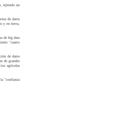
o, tejiendo un
forma de datos
o y en tierra,
ma de big data
iento "cuatro
ación de datos
ión de grandes
ios agrícolas
 la "confianza