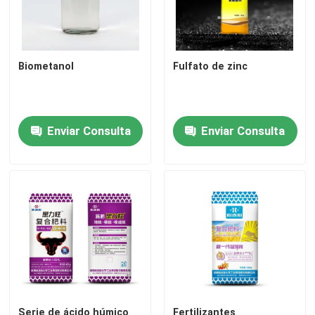
Fertilizante de nitrógeno y potasio
Biometanol
Fulfato de zinc
Fertilizante compuesto
Nitrato de calcio y amonio (CAN)
Enviar Consulta
Enviar Consulta
Melamina
Biometanol
Urea automotriz del grado
Los plásticos POM
Serie de ácido húmico
Fertilizantes