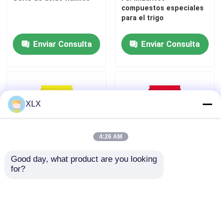
compuestos especiales
para el trigo
Alcohol furfuril
Enviar Consulta
Enviar Consulta
DMF
Ácido húmico
XLX
4:26 AM
Good day, what product are you looking 
for?
Serie común
Ácido poliespártico-urea
Enviar Consulta
Enviar Consulta