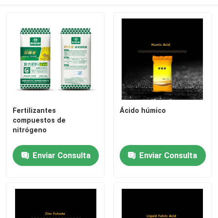
Alcohol furfuril
DMF
Ácido húmico
Fertilizantes
Ácido húmico
compuestos de
nitrógeno
Enviar Consulta
Enviar Consulta