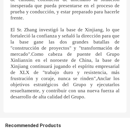
inesperada que pueda presentarse en el proceso de
prueba y conducción, y estar preparado para hacerle
Fertilizante de nitrógeno y potasio
frente.
El Sr. Zhang investigó la base de Xinjiang, lo que
Fertilizante compuesto
fortaleció la confianza y señaló la dirección para que
la base gane las dos grandes batallas de
"construcción de proyectos" y "transformación de
Nitrato de calcio y amonio (CAN)
mercado".Como cabeza de puente del Grupo
Xinlianxin en el noroeste de China, la base de
Xinjiang continuará jugando el espíritu empresarial
Melamina
de XLX de "trabajo duro y resistencia, más
frustración y coraje, nunca se rinden",Anclar los
objetivos estratégicos del Grupo y ejecutarlos
Biometanol
resueltamente, y contribuir con una nueva fuerza al
desarrollo de alta calidad del Grupo.
Urea automotriz del grado
Recommended Products
Los plásticos POM