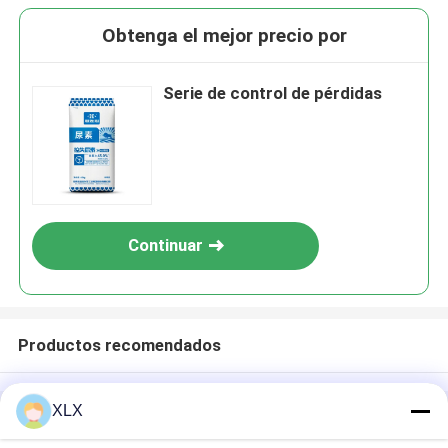
Obtenga el mejor precio por
Serie de control de pérdidas
Continuar
Productos recomendados
XLX
Inicio
Mapa del Sitio
Contactar Ahora
Desktop Site
Mapa del Sitio
Política de privacidad