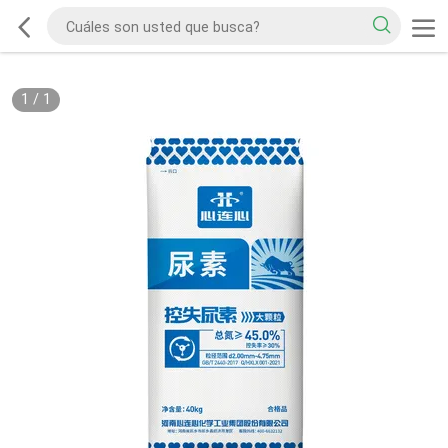
1
/
1