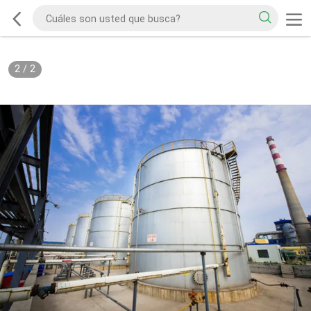
2
/
2