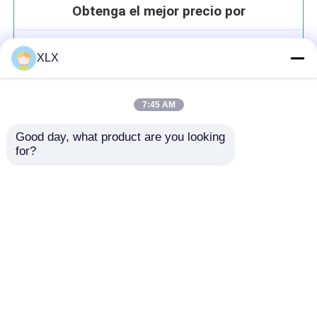
Obtenga el mejor precio por
Alcohol furfuril
XLX
7:45 AM
Good day, what product are you looking 
for?
Continuar
Productos recomendados
Inicio
Mapa del Sitio
Contactar Ahora
Desktop Site
Mapa del Sitio
Política de privacidad