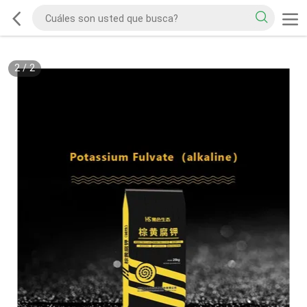
2
/
2