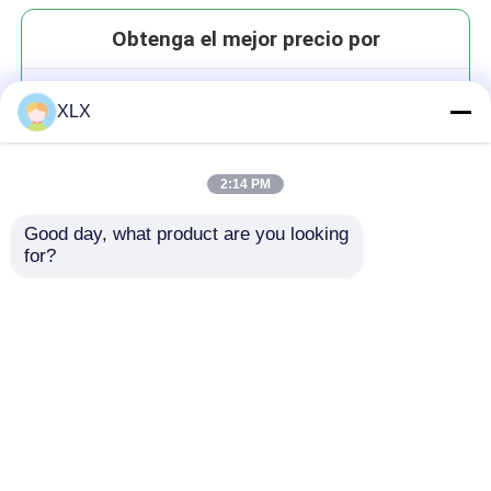
Obtenga el mejor precio por
Fulbato de potasio (alcalino)
XLX
2:14 PM
Good day, what product are you looking 
for?
Continuar
Productos recomendados
Inicio
Mapa del Sitio
Contactar Ahora
Desktop Site
Mapa del Sitio
Política de privacidad