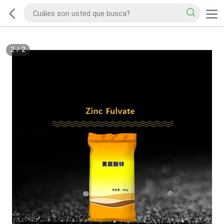
2
/
2