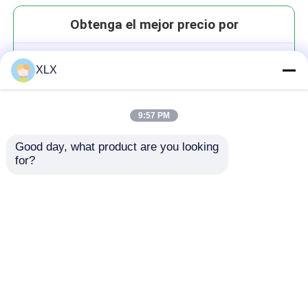
Obtenga el mejor precio por
Fulfato de zinc
XLX
9:57 PM
Good day, what product are you looking 
for?
Continuar
Productos recomendados
Inicio
Mapa del Sitio
Contactar Ahora
Desktop Site
Mapa del Sitio
Política de privacidad