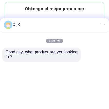
Obtenga el mejor precio por
Humato de potasio de alta
XLX
calidad
8:20 PM
Good day, what product are you looking 
for?
Continuar
Productos recomendados
Inicio
Mapa del Sitio
Contactar Ahora
Desktop Site
Mapa del Sitio
Política de privacidad