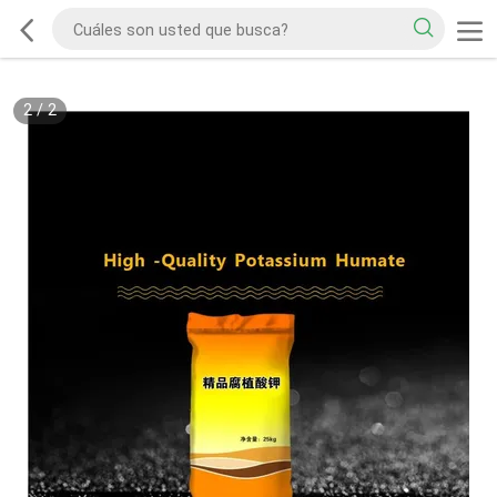
2
/
2