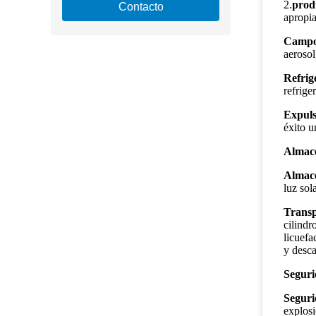
2.
prod
Contacto
apropi
Campo 
aerosol
Refrig
refrige
Expuls
éxito u
Almace
Almac
luz sol
Trans
cilindr
licuefa
y desca
Seguri
Seguri
explos