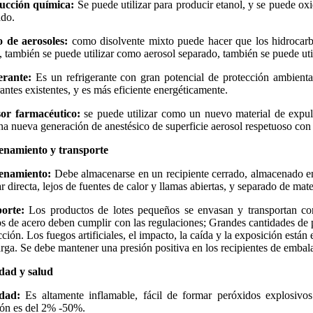
ucción química:
Se puede utilizar para producir etanol, y se puede ox
ado.
de aerosoles:
como disolvente mixto puede hacer que los hidrocarb
, también se puede utilizar como aerosol separado, también se puede util
erante:
Es un refrigerante con gran potencial de protección ambiental
rantes existentes, y es más eficiente energéticamente.
or farmacéutico:
se puede utilizar como un nuevo material de expul
na nueva generación de anestésico de superficie aerosol respetuoso con
namiento y transporte
enamiento:
Debe almacenarse en un recipiente cerrado, almacenado en 
ar directa, lejos de fuentes de calor y llamas abiertas, y separado de mate
porte:
Los productos de lotes pequeños se envasan y transportan con 
os de acero deben cumplir con las regulaciones; Grandes cantidades de 
cción. Los fuegos artificiales, el impacto, la caída y la exposición están
rga. Se debe mantener una presión positiva en los recipientes de embala
dad y salud
dad:
Es altamente inflamable, fácil de formar peróxidos explosivos
ión es del 2% -50%.