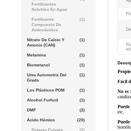
Ap
Fertilizantes
Solubles En Agua
Pu
Fertilizante
(1)
Compuesto De
De
Aminoácidos
Nitrato De Calcio Y
(1)
Pu
Amonio (CAN)
In
Melamina
(1)
Descri
Biometanol
(1)
Propie
Urea Automotriz Del
(1)
Grado
Fácil 
Los Plásticos POM
(1)
No es 
cataliz
Alcohol Furfuril
(1)
Puede 
DMF
(2)
etc.
Ácido Húmico
(20)
Puede 
homólo
Potasio Fulvate
(2)