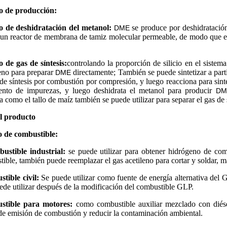
 de producción:
 de deshidratación del metanol:
se produce por deshidratación
DME
un reactor de membrana de tamiz molecular permeable, de modo que el 
 de gas de síntesis:
controlando la proporción de silicio en el siste
eno para preparar
directamente; También se puede sintetizar a parti
DME
de síntesis por combustión por compresión, y luego reacciona para sint
iento de impurezas, y luego deshidrata el metanol para producir
DM
 como el tallo de maíz también se puede utilizar para separar el gas de 
l producto
de combustible:
ustible industrial:
se puede utilizar para obtener hidrógeno de com
ible, también puede reemplazar el gas acetileno para cortar y soldar, m
tible civil:
Se puede utilizar como fuente de energía alternativa del G
ede utilizar después de la modificación del combustible GLP.
tible para motores:
como combustible auxiliar mezclado con diése
de emisión de combustión y reducir la contaminación ambiental.