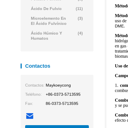
Método
Ácido De Fulvic
(11)
Método
Microelemento En
(3)
uso de 
El Ácido Fulvínico
.
DME
Ácido Húmico Y
(4)
Método
Humatos
hidróg
en gas 
tratam
biomasa
Contactos
Uso de
Campo 
Contactos:
Maykoeycong
1.
comb
combust
Teléfono:
+86-0373-5713595
Combus
Fax:
86-0373-5713595
y se pu
Combus
efecto 