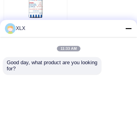
Alcohol furfuril
Melamina
XLX
view
DMF
11:33 AM
Ver todo
Ácido húmico
all
Mejor precio
Good day, what product are you looking 
for?
Contacto
Vea más
Inicio
Mapa del Sitio
Contactar Ahora
Desktop Site
Mapa del Sitio
Política de privacidad