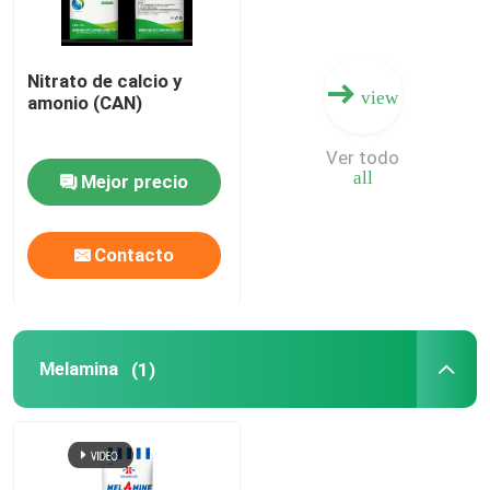
Fertilizante de nitrógeno y potasio
Nitrato de calcio y
view
amonio (CAN)
Fertilizante compuesto
Ver todo
all
Mejor precio
Nitrato de calcio y amonio (CAN)
Contacto
Melamina
Biometanol
Melamina
(1)
Urea automotriz del grado
Los plásticos POM