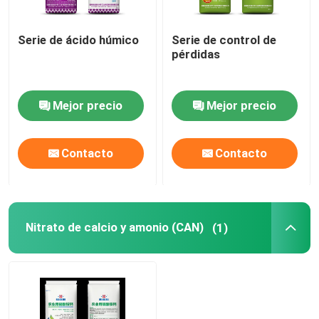
Serie de ácido húmico
Serie de control de
Sobre nosotros
pérdidas
Viaje de la fábrica
Mejor precio
Mejor precio
Control de calidad
Contacto
Contacto
Éntrenos en contacto con
Noticias
Nitrato de calcio y amonio (CAN)
(1)
Casos
Urea