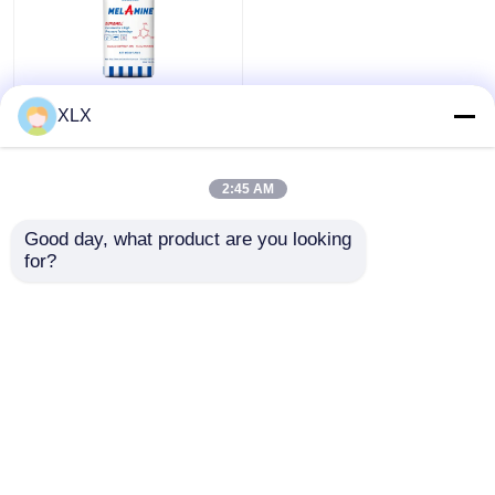
Melamina
XLX
view
2:45 AM
Ver todo
all
Mejor precio
Good day, what product are you looking 
for?
Contacto
Vea más
Inicio
Mapa del Sitio
Contactar Ahora
Desktop Site
Mapa del Sitio
Política de privacidad