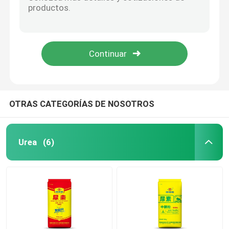
Fulbato de potasio (alcalino)
DD-ácido fólico ((resistencia en agua dura50DH°)
Fertilizante de nitrógeno y potasio
Fulbato de potasio de tipo universal (alcalino)
Agente quelante orgánico de ácido fulvínico
Fertilizante compuesto
Ácido fúlvico líquido
Nitrato de calcio y amonio (CAN)
OTRAS CATEGORÍAS DE NOSOTROS
Melamina
Urea
(6)
Biometanol
Urea automotriz del grado
Los plásticos POM