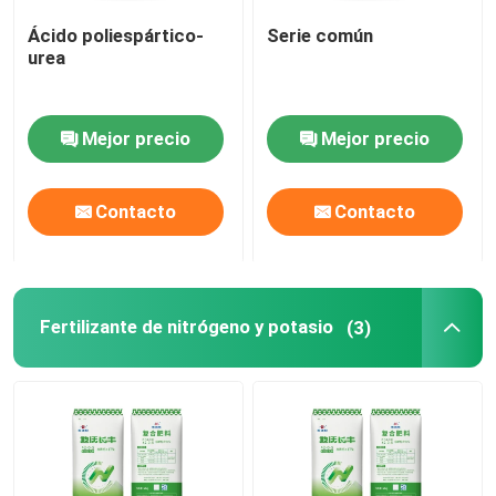
Ácido poliespártico-
Serie común
Alcohol furfuril
urea
DMF
Mejor precio
Mejor precio
Ácido húmico
Contacto
Contacto
Fertilizante de nitrógeno y potasio
(3)