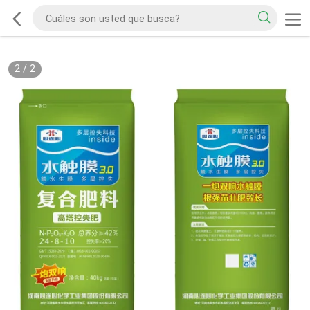
2
/
2