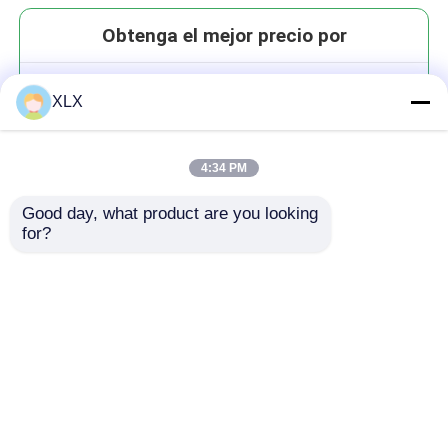
Obtenga el mejor precio por
Serie de control de pérdidas
XLX
4:34 PM
Good day, what product are you looking 
for?
Continuar
Productos recomendados
Inicio
Mapa del Sitio
Contactar Ahora
Desktop Site
Mapa del Sitio
Política de privacidad