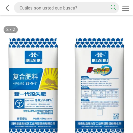
2
/
2