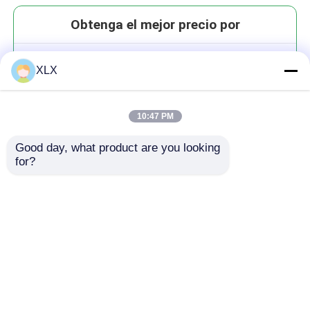
Obtenga el mejor precio por
Serie de control de pérdidas
XLX
10:47 PM
Good day, what product are you looking 
for?
Continuar
Productos recomendados
Inicio
Mapa del Sitio
Contactar Ahora
Desktop Site
Mapa del Sitio
Política de privacidad